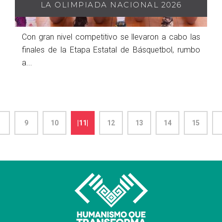
LA OLIMPIADA NACIONAL 2026
Con gran nivel competitivo se llevaron a cabo las
finales de la Etapa Estatal de Básquetbol, rumbo
a...
9
10
|11|
12
13
14
15