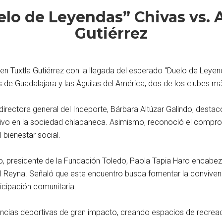
elo de Leyendas” Chivas vs. 
Gutiérrez
 en Tuxtla Gutiérrez con la llegada del esperado “Duelo de Leyen
as de Guadalajara y las Águilas del América, dos de los clubes m
 directora general del Indeporte, Bárbara Altúzar Galindo, destacó
tivo en la sociedad chiapaneca. Asimismo, reconoció el comprom
 bienestar social.
 presidente de la Fundación Toledo, Paola Tapia Haro encabezó 
l Reyna. Señaló que este encuentro busca fomentar la convivencia
ticipación comunitaria.
cias deportivas de gran impacto, creando espacios de recreació