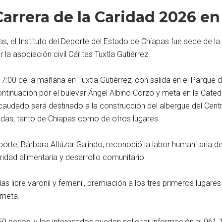
Carrera de la Caridad 2026 en
as, el Instituto del Deporte del Estado de Chiapas fue sede de la
la asociación civil Cáritas Tuxtla Gutiérrez.
las 7:00 de la mañana en Tuxtla Gutiérrez, con salida en el Parque 
ntinuación por el bulevar Ángel Albino Corzo y meta en la Cate
caudado será destinado a la construcción del albergue del Centr
adas, tanto de Chiapas como de otros lugares.
eporte, Bárbara Altúzar Galindo, reconoció la labor humanitaria 
ridad alimentaria y desarrollo comunitario.
as libre varonil y femenil, premiación a los tres primeros luga
 meta.
50 pesos, y los interesados pueden solicitar información al 961