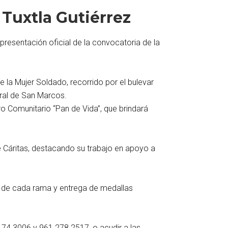
 Tuxtla Gutiérrez
 presentación oficial de la convocatoria de la
de la Mujer Soldado, recorrido por el bulevar
dral de San Marcos.
o Comunitario “Pan de Vida”, que brindará
de Cáritas, destacando su trabajo en apoyo a
res de cada rama y entrega de medallas
 174 3006 y 961 278 2517, o acudir a las