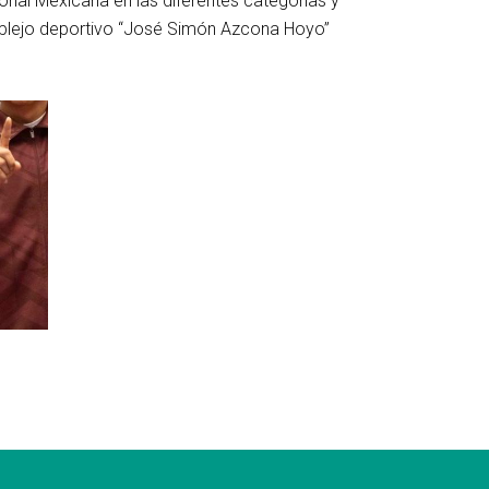
onal Mexicana en las diferentes categorías y
omplejo deportivo “José Simón Azcona Hoyo”